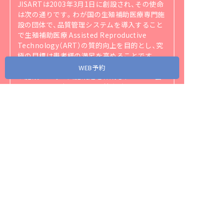
JISARTは2003年3月1日に創設され、その使命
は次の通りです。
わが国の生殖補助医療専門施
設の団体で、品質管理システムを導入すること
で生殖補助医療 Assisted Reproductive
Technology（ART）の質的向上を目的とし、究
極の目標は患者様の満足を高めることです。
JISART の目的達成のために生殖補助医療を行
WEB予約
う施設のための実施規定を作成し、JISART 会
員はそれを順守することを義務づけられていま
す。
JISARTの実施規定は
こちら
（https://jisart.jp/rule/）
をご覧ください。
アクセス
当院が協力・関連する省庁、団体、企業リンク