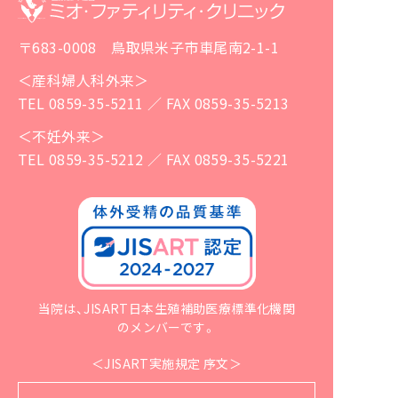
〒683-0008 鳥取県米子市車尾南2-1-1
＜産科婦人科外来＞
TEL 0859-35-5211 ／ FAX 0859-35-5213
＜不妊外来＞
TEL 0859-35-5212 ／ FAX 0859-35-5221
当院は、JISART日本生殖補助医療標準化機関
のメンバーです。
＜JISART実施規定 序文＞