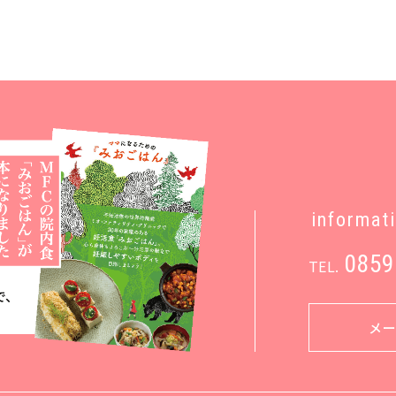
informat
0859
TEL.
メ