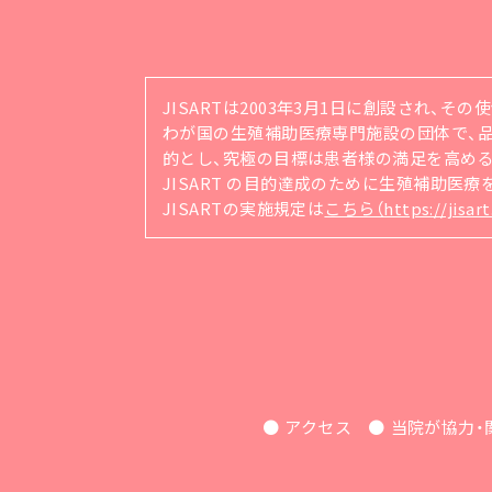
JISARTは2003年3月1日に創設され、そ
わが国の生殖補助医療専門施設の団体で、品質管理シ
的とし、究極の目標は患者様の満足を高め
JISART の目的達成のために生殖補助医
JISARTの実施規定は
こちら（https://jisart.
アクセス
当院が協力・