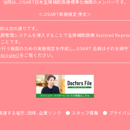
当院は、JISART日本生殖補助医療標準化機関
のメンバーです。
＜JISART実施規定 序文＞
の使命は次の通りです。
ステムを導入することで生殖補助医療 Assisted Reproducti
ることです。
療を行う施設のための実施規定を作成し、JISART 会員はそれを
jp/rule/）
をご覧ください。
関連する省庁、団体、企業リンク
スタッフ募集
プライバ