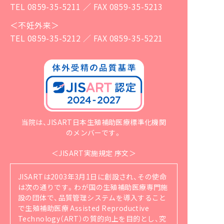
TEL 0859-35-5211 ／ FAX 0859-35-5213
＜不妊外来＞
TEL 0859-35-5212 ／ FAX 0859-35-5221
当院は、JISART日本生殖補助医療標準化機関
のメンバーです。
＜JISART実施規定 序文＞
JISARTは2003年3月1日に創設され、その使命
は次の通りです。
わが国の生殖補助医療専門施
設の団体で、品質管理システムを導入すること
で生殖補助医療 Assisted Reproductive
Technology（ART）の質的向上を目的とし、究