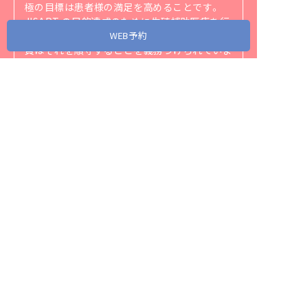
極の目標は患者様の満足を高めることです。
JISART の目的達成のために生殖補助医療を行
う施設のための実施規定を作成し、JISART 会
WEB予約
員はそれを順守することを義務づけられていま
す。
JISARTの実施規定は
こちら
（https://jisart.jp/rule/）
をご覧ください。
アクセス
当院が協力・関連する省庁、団体、企業リンク
スタッフ募集
プライバシーポリシー
サイトマップ