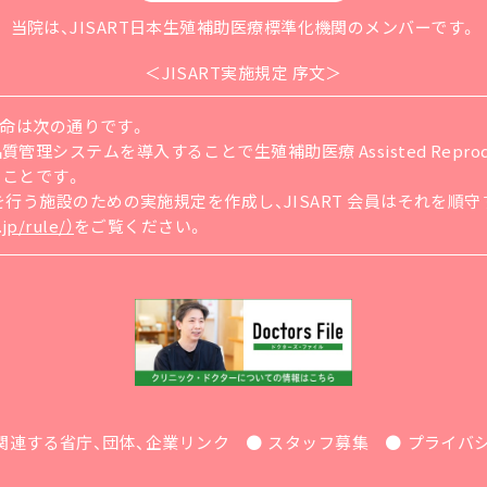
当院は、JISART日本生殖補助医療標準化機関
のメンバーです。
＜JISART実施規定 序文＞
の使命は次の通りです。
ステムを導入することで生殖補助医療 Assisted Reproducti
ることです。
療を行う施設のための実施規定を作成し、JISART 会員はそれを
jp/rule/）
をご覧ください。
関連する省庁、団体、企業リンク
スタッフ募集
プライバ