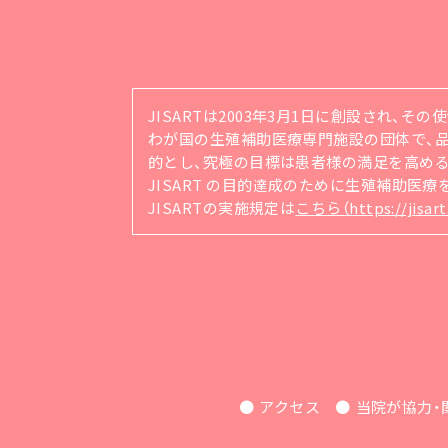
JISARTは2003年3月1日に創設され、そ
わが国の生殖補助医療専門施設の団体で、品質管理シ
的とし、究極の目標は患者様の満足を高め
JISART の目的達成のために生殖補助医
JISARTの実施規定は
こちら（https://jisart.
アクセス
当院が協力・