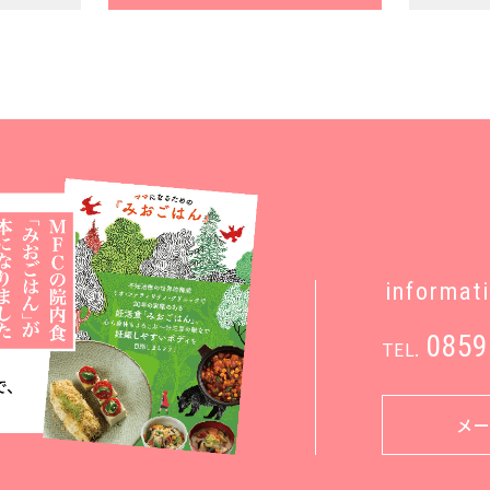
informat
0859
TEL.
メ