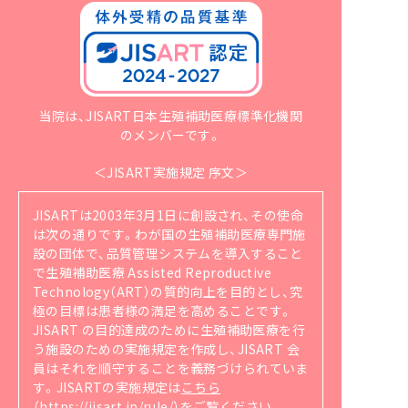
当院は、JISART日本生殖補助医療標準化機関
のメンバーです。
＜JISART実施規定 序文＞
JISARTは2003年3月1日に創設され、その使命
は次の通りです。
わが国の生殖補助医療専門施
設の団体で、品質管理システムを導入すること
で生殖補助医療 Assisted Reproductive
Technology（ART）の質的向上を目的とし、究
極の目標は患者様の満足を高めることです。
JISART の目的達成のために生殖補助医療を行
う施設のための実施規定を作成し、JISART 会
員はそれを順守することを義務づけられていま
す。
JISARTの実施規定は
こちら
（https://jisart.jp/rule/）
をご覧ください。