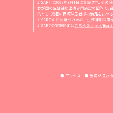
JISARTは2003年3月1日に創設され、そ
わが国の生殖補助医療専門施設の団体で、品質管理シ
的とし、究極の目標は患者様の満足を高め
JISART の目的達成のために生殖補助医
JISARTの実施規定は
こちら（https://jisart.
アクセス
当院が協力・