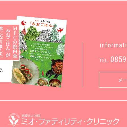
informat
0859
TEL.
メ