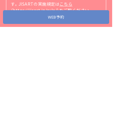
す。
JISARTの実施規定は
こちら
（https://jisart.jp/rule/）
をご覧ください。
WEB予約
アクセス
当院が協力・関連する省庁、団体、企業リンク
スタッフ募集
プライバシーポリシー
サイトマップ
© 2026 Mio Fertility Clinic. All Rights Reserved.