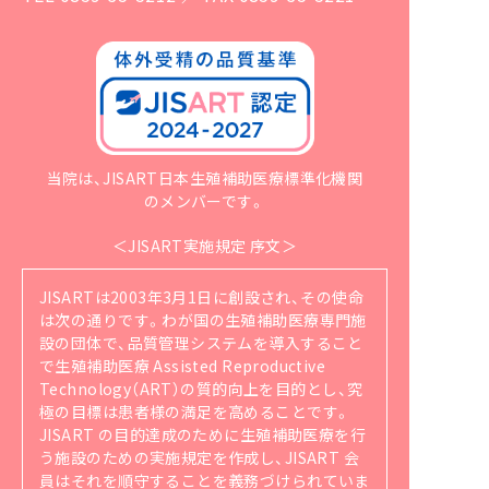
当院は、JISART日本生殖補助医療標準化機関
のメンバーです。
＜JISART実施規定 序文＞
JISARTは2003年3月1日に創設され、その使命
は次の通りです。
わが国の生殖補助医療専門施
設の団体で、品質管理システムを導入すること
で生殖補助医療 Assisted Reproductive
Technology（ART）の質的向上を目的とし、究
極の目標は患者様の満足を高めることです。
JISART の目的達成のために生殖補助医療を行
う施設のための実施規定を作成し、JISART 会
員はそれを順守することを義務づけられていま