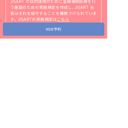
JISART の目的達成のために生殖補助医療を行
う施設のための実施規定を作成し、JISART 会
員はそれを順守することを義務づけられていま
す。
JISARTの実施規定は
こちら
（https://jisart.jp/rule/）
をご覧ください。
WEB予約
アクセス
当院が協力・関連する省庁、団体、企業リンク
スタッフ募集
プライバシーポリシー
サイトマップ
© 2026 Mio Fertility Clinic. All Rights Reserved.