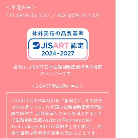
＜不妊外来＞
TEL 0859-35-5212 ／ FAX 0859-35-5221
当院は、JISART日本生殖補助医療標準化機関
のメンバーです。
＜JISART実施規定 序文＞
JISARTは2003年3月1日に創設され、その使命
は次の通りです。
わが国の生殖補助医療専門施
設の団体で、品質管理システムを導入すること
で生殖補助医療 Assisted Reproductive
Technology（ART）の質的向上を目的とし、究
極の目標は患者様の満足を高めることです。