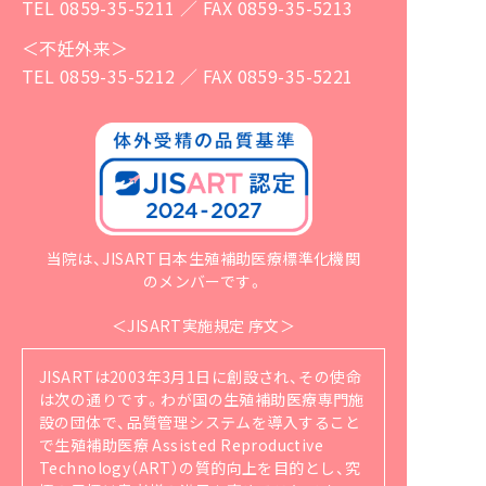
TEL 0859-35-5211 ／ FAX 0859-35-5213
＜不妊外来＞
TEL 0859-35-5212 ／ FAX 0859-35-5221
当院は、JISART日本生殖補助医療標準化機関
のメンバーです。
＜JISART実施規定 序文＞
JISARTは2003年3月1日に創設され、その使命
は次の通りです。
わが国の生殖補助医療専門施
設の団体で、品質管理システムを導入すること
で生殖補助医療 Assisted Reproductive
Technology（ART）の質的向上を目的とし、究