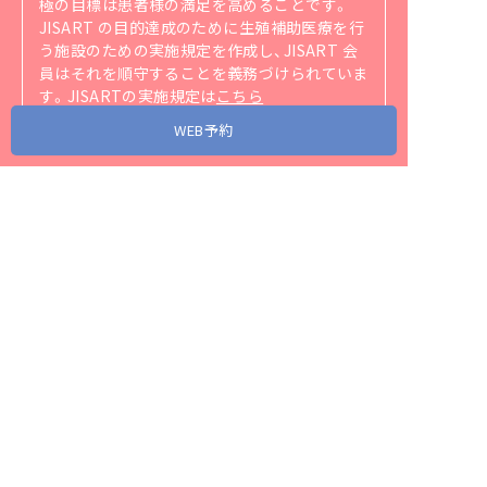
極の目標は患者様の満足を高めることです。
JISART の目的達成のために生殖補助医療を行
う施設のための実施規定を作成し、JISART 会
員はそれを順守することを義務づけられていま
す。
JISARTの実施規定は
こちら
（https://jisart.jp/rule/）
をご覧ください。
WEB予約
アクセス
当院が協力・関連する省庁、団体、企業リンク
スタッフ募集
プライバシーポリシー
サイトマップ