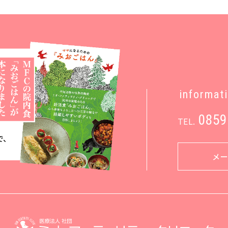
informat
0859
TEL.
メ