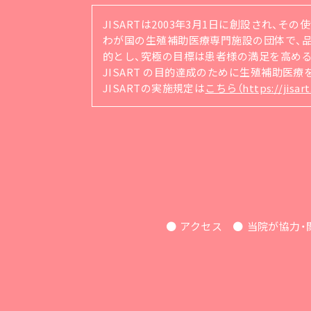
JISARTは2003年3月1日に創設され、そ
わが国の生殖補助医療専門施設の団体で、品質管理シ
的とし、究極の目標は患者様の満足を高め
JISART の目的達成のために生殖補助医
JISARTの実施規定は
こちら（https://jisart.
アクセス
当院が協力・