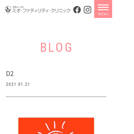
BLOG
D2
2021.01.21