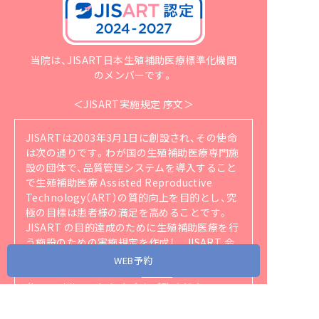
当院は、JISART日本生殖補助医療標準化機関
のメンバーです。
＜JISART実施規定 序文＞
JISARTは2003年3月1日に創設され、その使命
は次の通りです。
わが国の生殖補助医療専門施
設の団体で、品質管理システムを導入すること
で生殖補助医療 Assisted Reproductive
Technology（ART）の質的向上を目的とし、究
極の目標は患者様の満足を高めることです。
JISART の目的達成のために生殖補助医療を行
う施設のための実施規定を作成し、JISART 会
員はそれを順守することを義務づけられていま
WEB予約
す。
JISARTの実施規定は
こちら
（https://jisart.jp/rule/）
をご覧ください。