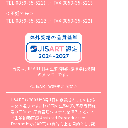
TEL 0859-35-5211 ／ FAX 0859-35-5213
＜不妊外来＞
TEL 0859-35-5212 ／ FAX 0859-35-5221
当院は、JISART日本生殖補助医療標準化機関
のメンバーです。
＜JISART実施規定 序文＞
JISARTは2003年3月1日に創設され、その使命
は次の通りです。
わが国の生殖補助医療専門施
設の団体で、品質管理システムを導入すること
で生殖補助医療 Assisted Reproductive
Technology（ART）の質的向上を目的とし、究