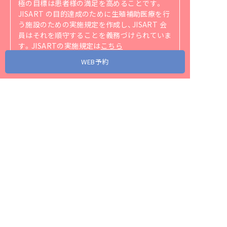
極の目標は患者様の満足を高めることです。
JISART の目的達成のために生殖補助医療を行
う施設のための実施規定を作成し、JISART 会
員はそれを順守することを義務づけられていま
す。
JISARTの実施規定は
こちら
（https://jisart.jp/rule/）
をご覧ください。
WEB予約
アクセス
当院が協力・関連する省庁、団体、企業リンク
スタッフ募集
プライバシーポリシー
サイトマップ