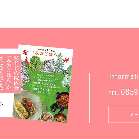
informat
0859
TEL.
メ