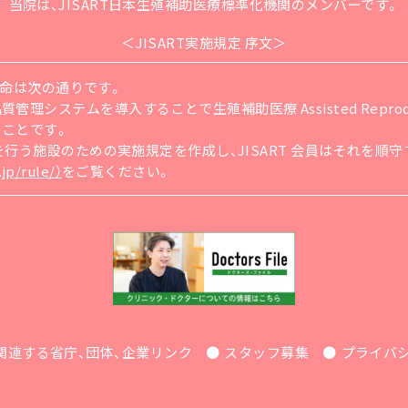
当院は、JISART日本生殖補助医療標準化機関
のメンバーです。
＜JISART実施規定 序文＞
の使命は次の通りです。
ステムを導入することで生殖補助医療 Assisted Reproducti
ることです。
療を行う施設のための実施規定を作成し、JISART 会員はそれを
jp/rule/）
をご覧ください。
関連する省庁、団体、企業リンク
スタッフ募集
プライバ