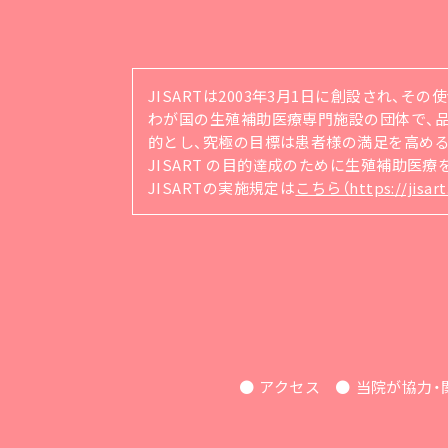
JISARTは2003年3月1日に創設され、そ
わが国の生殖補助医療専門施設の団体で、品質管理シ
的とし、究極の目標は患者様の満足を高め
JISART の目的達成のために生殖補助医
JISARTの実施規定は
こちら（https://jisart.
アクセス
当院が協力・