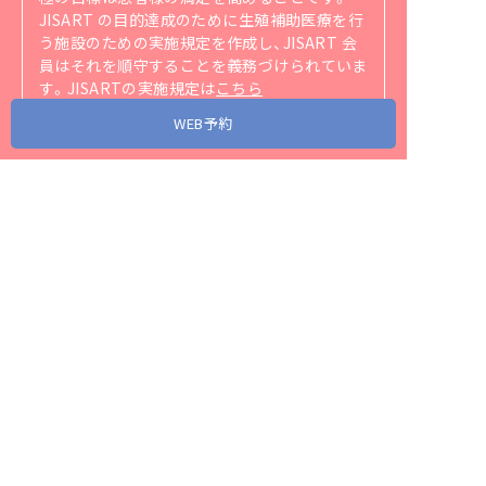
JISART の目的達成のために生殖補助医療を行
う施設のための実施規定を作成し、JISART 会
員はそれを順守することを義務づけられていま
す。
JISARTの実施規定は
こちら
（https://jisart.jp/rule/）
をご覧ください。
WEB予約
アクセス
当院が協力・関連する省庁、団体、企業リンク
スタッフ募集
プライバシーポリシー
サイトマップ