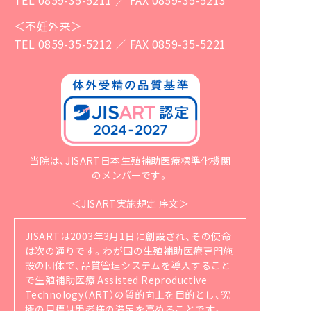
＜不妊外来＞
TEL 0859-35-5212 ／ FAX 0859-35-5221
当院は、JISART日本生殖補助医療標準化機関
のメンバーです。
＜JISART実施規定 序文＞
JISARTは2003年3月1日に創設され、その使命
は次の通りです。
わが国の生殖補助医療専門施
設の団体で、品質管理システムを導入すること
で生殖補助医療 Assisted Reproductive
Technology（ART）の質的向上を目的とし、究
極の目標は患者様の満足を高めることです。