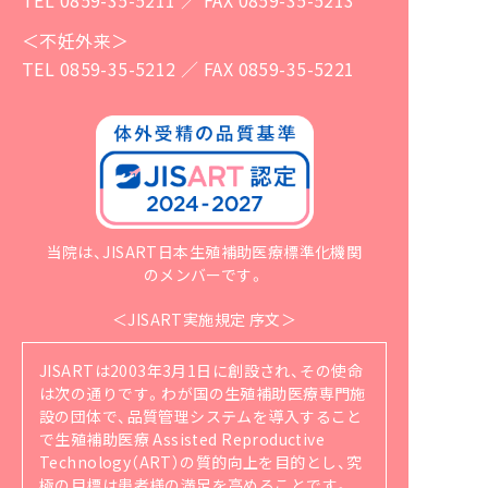
＜不妊外来＞
TEL 0859-35-5212 ／ FAX 0859-35-5221
当院は、JISART日本生殖補助医療標準化機関
のメンバーです。
＜JISART実施規定 序文＞
JISARTは2003年3月1日に創設され、その使命
は次の通りです。
わが国の生殖補助医療専門施
設の団体で、品質管理システムを導入すること
で生殖補助医療 Assisted Reproductive
Technology（ART）の質的向上を目的とし、究
極の目標は患者様の満足を高めることです。