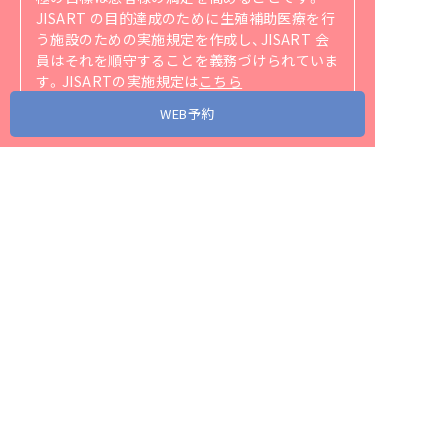
JISART の目的達成のために生殖補助医療を行
う施設のための実施規定を作成し、JISART 会
員はそれを順守することを義務づけられていま
す。
JISARTの実施規定は
こちら
（https://jisart.jp/rule/）
をご覧ください。
WEB予約
アクセス
当院が協力・関連する省庁、団体、企業リンク
スタッフ募集
プライバシーポリシー
サイトマップ