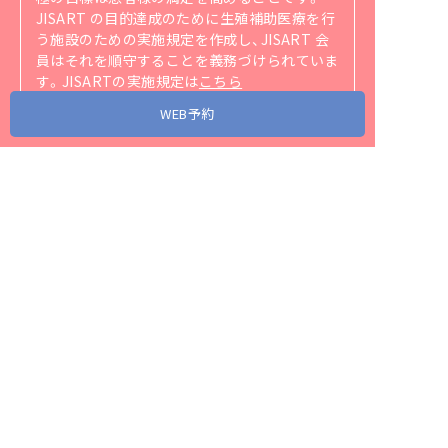
JISART の目的達成のために生殖補助医療を行
う施設のための実施規定を作成し、JISART 会
員はそれを順守することを義務づけられていま
す。
JISARTの実施規定は
こちら
（https://jisart.jp/rule/）
をご覧ください。
WEB予約
アクセス
当院が協力・関連する省庁、団体、企業リンク
スタッフ募集
プライバシーポリシー
サイトマップ