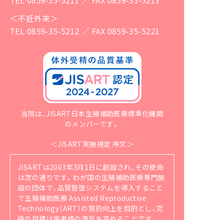
＜不妊外来＞
TEL 0859-35-5212 ／ FAX 0859-35-5221
当院は、JISART日本生殖補助医療標準化機関
のメンバーです。
＜JISART実施規定 序文＞
JISARTは2003年3月1日に創設され、その使命
は次の通りです。
わが国の生殖補助医療専門施
設の団体で、品質管理システムを導入すること
で生殖補助医療 Assisted Reproductive
Technology（ART）の質的向上を目的とし、究
極の目標は患者様の満足を高めることです。