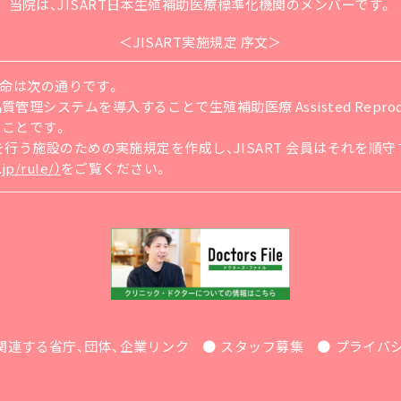
当院は、JISART日本生殖補助医療標準化機関
のメンバーです。
＜JISART実施規定 序文＞
の使命は次の通りです。
ステムを導入することで生殖補助医療 Assisted Reproducti
ることです。
療を行う施設のための実施規定を作成し、JISART 会員はそれを
jp/rule/）
をご覧ください。
関連する省庁、団体、企業リンク
スタッフ募集
プライバ