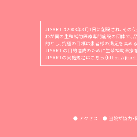
JISARTは2003年3月1日に創設され、そ
わが国の生殖補助医療専門施設の団体で、品質管理シ
的とし、究極の目標は患者様の満足を高め
JISART の目的達成のために生殖補助医
JISARTの実施規定は
こちら（https://jisart.
アクセス
当院が協力・