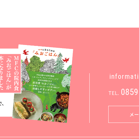
informat
0859
TEL.
メ