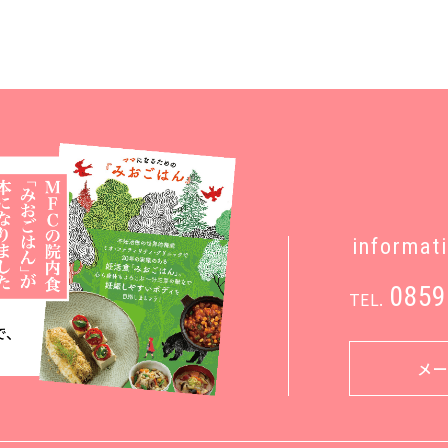
informat
0859
TEL.
メ