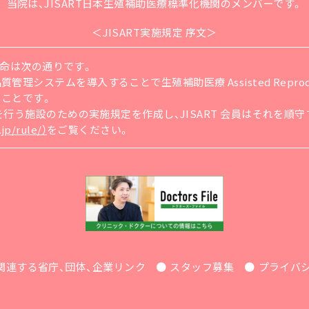
当院は、JISART日本生殖補助医療標準化機関
のメンバーです。
＜JISART実施規定 序文＞
の使命は次の通りです。
ステムを導入することで生殖補助医療 Assisted Reproducti
ることです。
療を行う施設のための実施規定を作成し、JISART 会員はそれを
jp/rule/）
をご覧ください。
関連する省庁、団体、企業リンク
スタッフ募集
プライバ