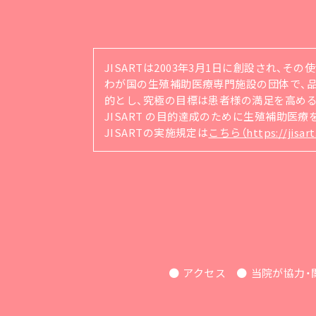
JISARTは2003年3月1日に創設され、そ
わが国の生殖補助医療専門施設の団体で、品質管理シ
的とし、究極の目標は患者様の満足を高め
JISART の目的達成のために生殖補助医
JISARTの実施規定は
こちら（https://jisart.
アクセス
当院が協力・