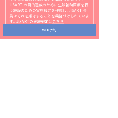
JISART の目的達成のために生殖補助医療を行
う施設のための実施規定を作成し、JISART 会
員はそれを順守することを義務づけられていま
す。
JISARTの実施規定は
こちら
（https://jisart.jp/rule/）
をご覧ください。
WEB予約
アクセス
当院が協力・関連する省庁、団体、企業リンク
スタッフ募集
プライバシーポリシー
サイトマップ