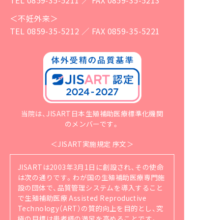
＜不妊外来＞
TEL 0859-35-5212 ／ FAX 0859-35-5221
当院は、JISART日本生殖補助医療標準化機関
のメンバーです。
＜JISART実施規定 序文＞
JISARTは2003年3月1日に創設され、その使命
は次の通りです。
わが国の生殖補助医療専門施
設の団体で、品質管理システムを導入すること
で生殖補助医療 Assisted Reproductive
Technology（ART）の質的向上を目的とし、究
極の目標は患者様の満足を高めることです。