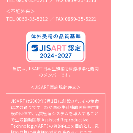
＜不妊外来＞
TEL 0859-35-5212 ／ FAX 0859-35-5221
当院は、JISART日本生殖補助医療標準化機関
のメンバーです。
＜JISART実施規定 序文＞
JISARTは2003年3月1日に創設され、その使命
は次の通りです。
わが国の生殖補助医療専門施
設の団体で、品質管理システムを導入すること
で生殖補助医療 Assisted Reproductive
Technology（ART）の質的向上を目的とし、究
極の目標は患者様の満足を高めることです。