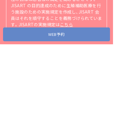
JISART の目的達成のために生殖補助医療を行
う施設のための実施規定を作成し、JISART 会
員はそれを順守することを義務づけられていま
す。
JISARTの実施規定は
こちら
（https://jisart.jp/rule/）
をご覧ください。
WEB予約
アクセス
当院が協力・関連する省庁、団体、企業リンク
スタッフ募集
プライバシーポリシー
サイトマップ